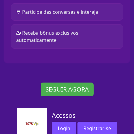
💬 Participe das conversas e interaja
🎁 Receba bônus exclusivos
automaticamente
SEGUIR AGORA
Acessos
Login
Registrar-se