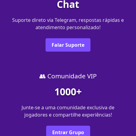
Chat
Suporte direto via Telegram, respostas rápidas e
atendimento personalizado!
Falar Suporte
👥 Comunidade VIP
1000+
Junte-se a uma comunidade exclusiva de
jogadores e compartilhe experiências!
Entrar Grupo