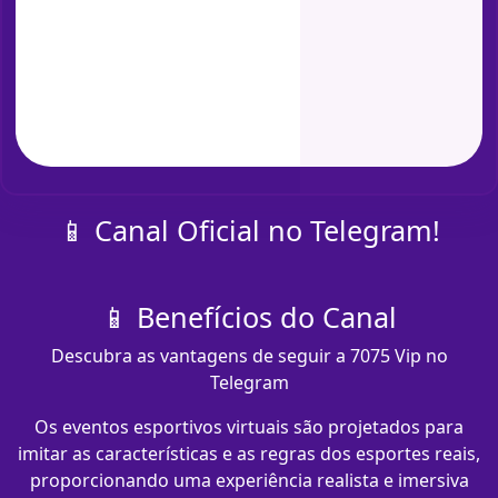
📱 Canal Oficial no Telegram!
📱 Benefícios do Canal
Descubra as vantagens de seguir a 7075 Vip no
Telegram
Os eventos esportivos virtuais são projetados para
imitar as características e as regras dos esportes reais,
proporcionando uma experiência realista e imersiva