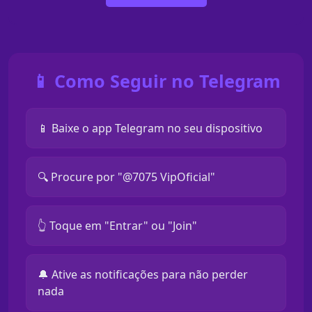
📱 Como Seguir no Telegram
📱 Baixe o app Telegram no seu dispositivo
🔍 Procure por "@7075 VipOficial"
👆 Toque em "Entrar" ou "Join"
🔔 Ative as notificações para não perder
nada