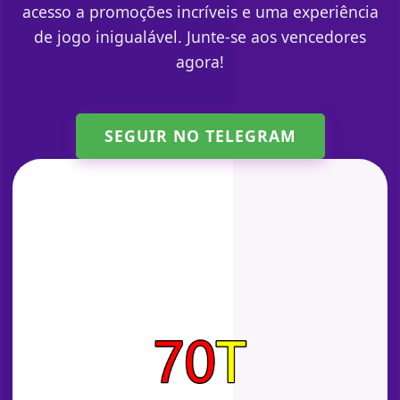
acesso a promoções incríveis e uma experiência
de jogo inigualável. Junte-se aos vencedores
agora!
SEGUIR NO TELEGRAM