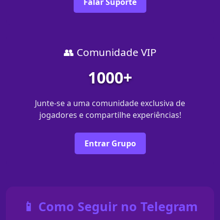
Falar Suporte
👥 Comunidade VIP
1000+
Junte-se a uma comunidade exclusiva de
jogadores e compartilhe experiências!
Entrar Grupo
📱 Como Seguir no Telegram