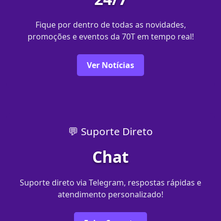
Fique por dentro de todas as novidades,
promoções e eventos da 70T em tempo real!
Ver Notícias
💬 Suporte Direto
Chat
Suporte direto via Telegram, respostas rápidas e
atendimento personalizado!