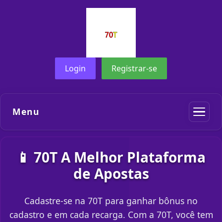
Login
Registrar-se
Menu
📱 70T A Melhor Plataforma
de Apostas
Cadastre-se na 70T para ganhar bônus no
cadastro e em cada recarga. Com a 70T, você tem