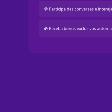
💬 Participe das conversas e interaj
🎁 Receba bônus exclusivos autom