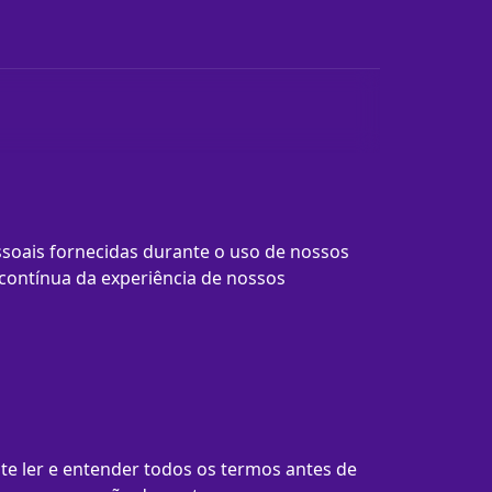
ssoais fornecidas durante o uso de nossos
 contínua da experiência de nossos
te ler e entender todos os termos antes de