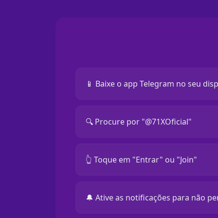
📱 Baixe o app Telegram no seu disp
🔍 Procure por "@71XOficial"
👆 Toque em "Entrar" ou "Join"
🔔 Ative as notificações para não p