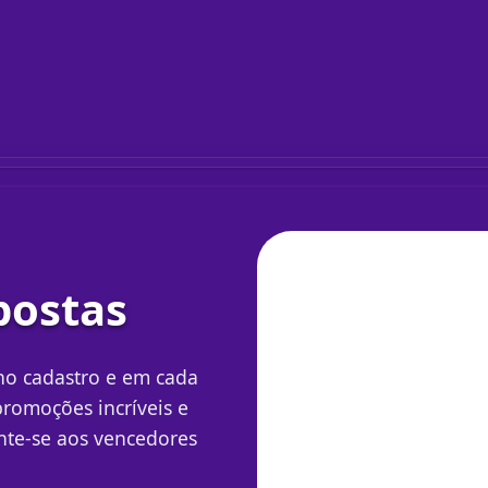
postas
no cadastro e em cada
promoções incríveis e
unte-se aos vencedores