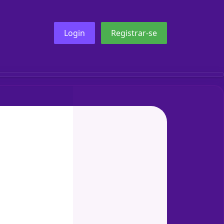
Login
Registrar-se