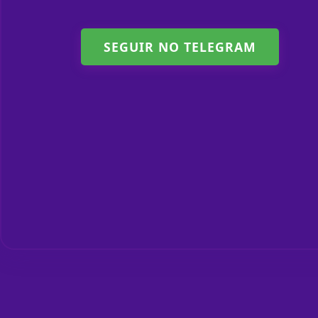
SEGUIR NO TELEGRAM