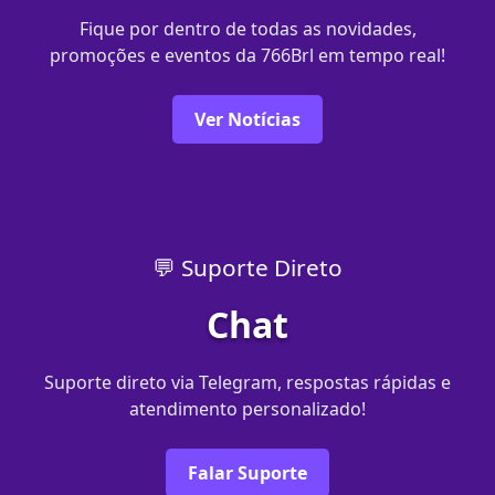
Fique por dentro de todas as novidades,
promoções e eventos da 766Brl em tempo real!
Ver Notícias
💬 Suporte Direto
Chat
Suporte direto via Telegram, respostas rápidas e
atendimento personalizado!
Falar Suporte