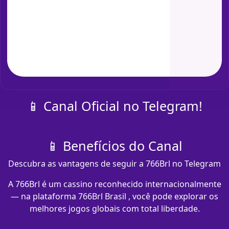
📱 Canal Oficial no Telegram!
📱 Benefícios do Canal
Descubra as vantagens de seguir a 766Brl no Telegram
A 766Brl é um cassino reconhecido internacionalmente
— na plataforma 766Brl Brasil , você pode explorar os
melhores jogos globais com total liberdade.