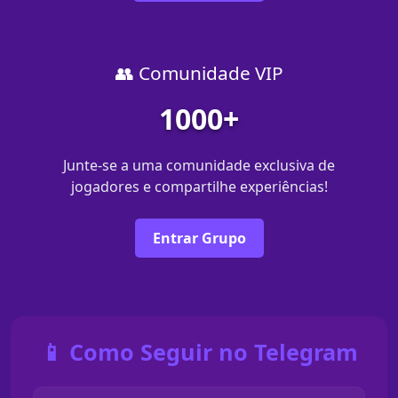
👥 Comunidade VIP
1000+
Junte-se a uma comunidade exclusiva de
jogadores e compartilhe experiências!
Entrar Grupo
📱 Como Seguir no Telegram