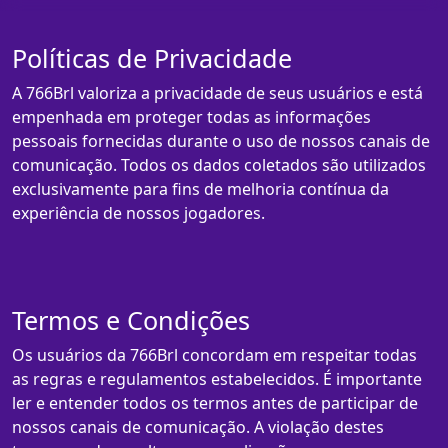
Políticas de Privacidade
A 766Brl valoriza a privacidade de seus usuários e está
empenhada em proteger todas as informações
pessoais fornecidas durante o uso de nossos canais de
comunicação. Todos os dados coletados são utilizados
exclusivamente para fins de melhoria contínua da
experiência de nossos jogadores.
Termos e Condições
Os usuários da 766Brl concordam em respeitar todas
as regras e regulamentos estabelecidos. É importante
ler e entender todos os termos antes de participar de
nossos canais de comunicação. A violação destes