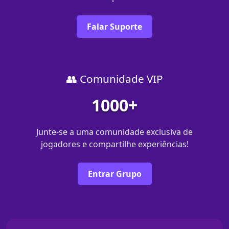
Falar Suporte
👥 Comunidade VIP
1000+
Junte-se a uma comunidade exclusiva de
jogadores e compartilhe experiências!
Entrar Grupo