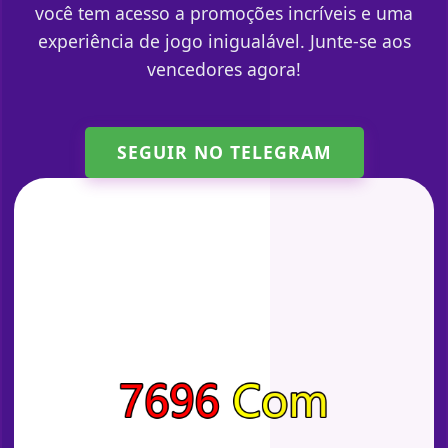
você tem acesso a promoções incríveis e uma
experiência de jogo inigualável. Junte-se aos
vencedores agora!
SEGUIR NO TELEGRAM