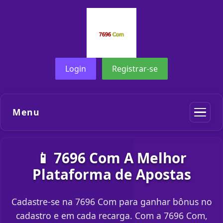
Login
Registrar-se
Menu
📱 7696 Com A Melhor
Plataforma de Apostas
Cadastre-se na 7696 Com para ganhar bônus no
cadastro e em cada recarga. Com a 7696 Com,