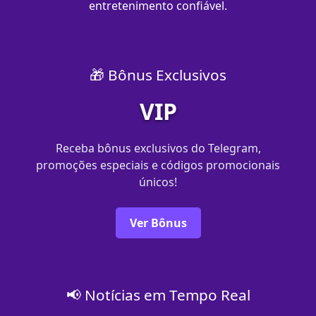
entretenimento confiável.
🎁 Bônus Exclusivos
VIP
Receba bônus exclusivos do Telegram,
promoções especiais e códigos promocionais
únicos!
Ver Bônus
📢 Notícias em Tempo Real