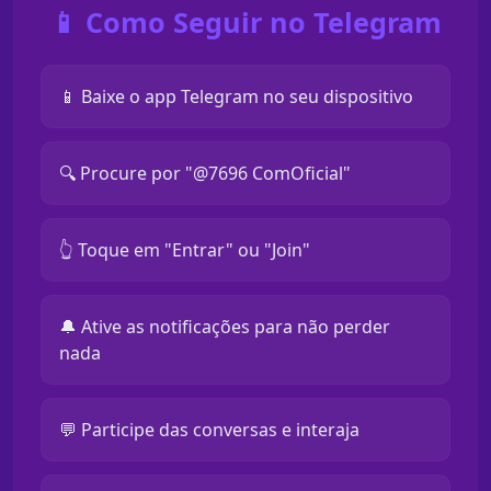
📱 Como Seguir no Telegram
📱 Baixe o app Telegram no seu dispositivo
🔍 Procure por "@7696 ComOficial"
👆 Toque em "Entrar" ou "Join"
🔔 Ative as notificações para não perder
nada
💬 Participe das conversas e interaja