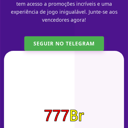
tem acesso a promoções incríveis e uma
experiência de jogo inigualável. Junte-se aos
vencedores agora!
SEGUIR NO TELEGRAM