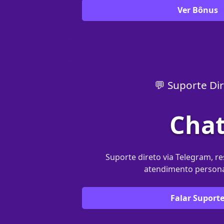
Ver Bônus
💬 Suporte Di
Cha
Suporte direto via Telegram, r
atendimento persona
Falar Suport