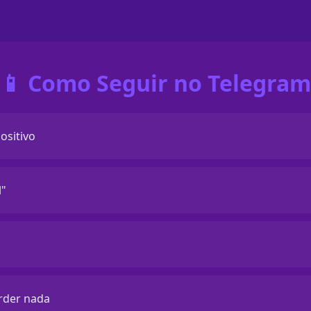
📱 Como Seguir no Telegram
ositivo
l"
erder nada