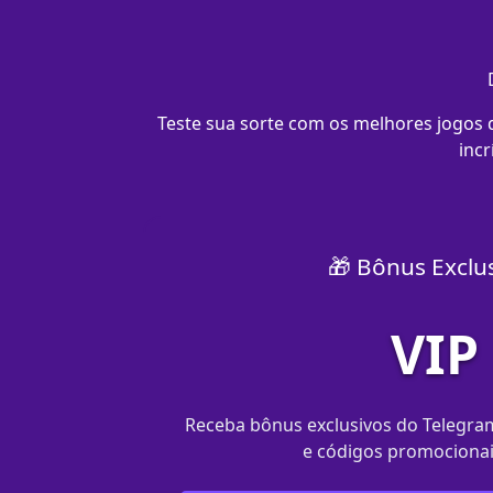
Teste sua sorte com os melhores jogos 
incr
🎁 Bônus Exclu
VIP
Receba bônus exclusivos do Telegra
e códigos promocionai