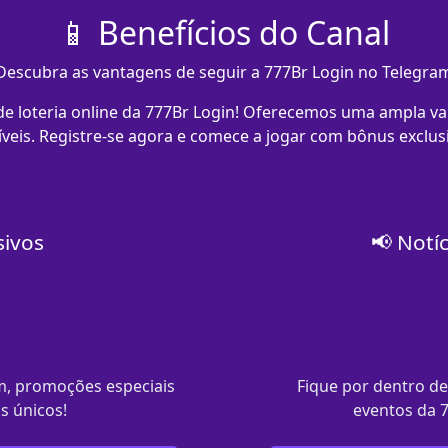
📱 Benefícios do Canal
Descubra as vantagens de seguir a 777Br Login no Telegra
de loteria online da 777Br Login! Oferecemos uma ampla va
íveis. Registre-se agora e comece a jogar com bônus exclus
sivos
📢 Notí
m, promoções especiais
Fique por dentro d
s únicos!
eventos da 