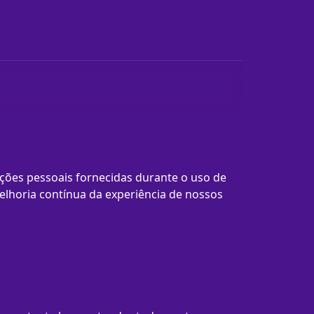
ções pessoais fornecidas durante o uso de
elhoria contínua da experiência de nossos