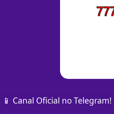
📱 Canal Oficial no Telegram!