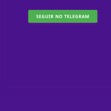
SEGUIR NO TELEGRAM