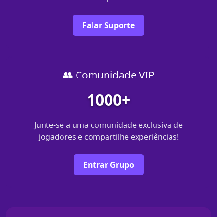
Falar Suporte
👥 Comunidade VIP
1000+
Junte-se a uma comunidade exclusiva de
jogadores e compartilhe experiências!
Entrar Grupo