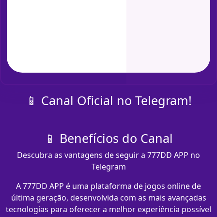
📱 Canal Oficial no Telegram!
📱 Benefícios do Canal
Descubra as vantagens de seguir a 777DD APP no
Telegram
A 777DD APP é uma plataforma de jogos online de
última geração, desenvolvida com as mais avançadas
tecnologias para oferecer a melhor experiência possível