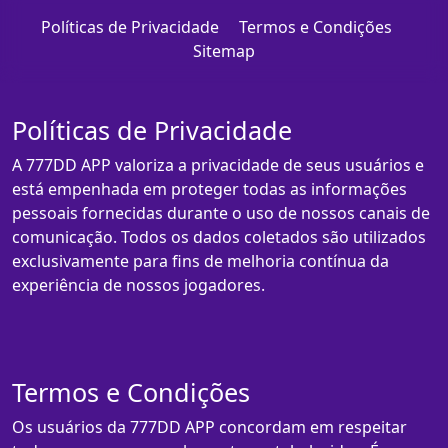
Políticas de Privacidade
Termos e Condições
Sitemap
Políticas de Privacidade
A 777DD APP valoriza a privacidade de seus usuários e
está empenhada em proteger todas as informações
pessoais fornecidas durante o uso de nossos canais de
comunicação. Todos os dados coletados são utilizados
exclusivamente para fins de melhoria contínua da
experiência de nossos jogadores.
Termos e Condições
Os usuários da 777DD APP concordam em respeitar