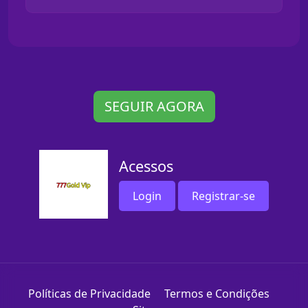
SEGUIR AGORA
Acessos
Login
Registrar-se
Políticas de Privacidade
Termos e Condições