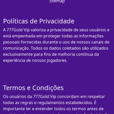
Sitemap
Políticas de Privacidade
A 777Gold Vip valoriza a privacidade de seus usuários e
está empenhada em proteger todas as informações
pessoais fornecidas durante o uso de nossos canais de
comunicação. Todos os dados coletados são utilizados
exclusivamente para fins de melhoria contínua da
experiência de nossos jogadores.
Termos e Condições
Os usuários da 777Gold Vip concordam em respeitar
todas as regras e regulamentos estabelecidos. É
importante ler e entender todos os termos antes de