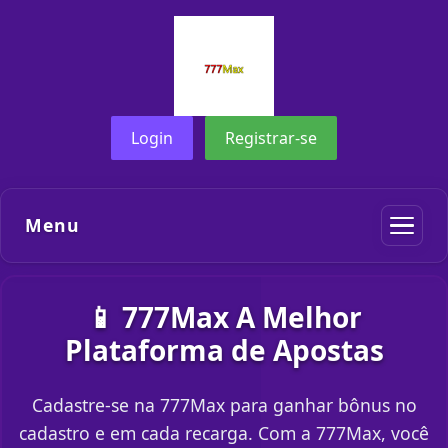
Login
Registrar-se
Menu
📱 777Max A Melhor
Plataforma de Apostas
Cadastre-se na 777Max para ganhar bônus no
cadastro e em cada recarga. Com a 777Max, você