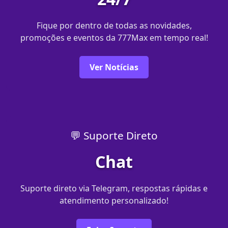
Fique por dentro de todas as novidades,
promoções e eventos da 777Max em tempo real!
Ver Notícias
💬 Suporte Direto
Chat
Suporte direto via Telegram, respostas rápidas e
atendimento personalizado!