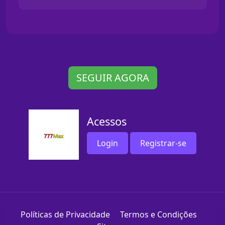
SEGUIR AGORA
Acessos
Login
Registrar-se
Políticas de Privacidade
Termos e Condições