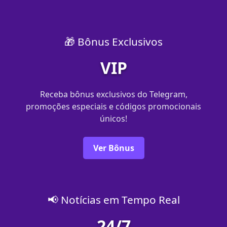
🎁 Bônus Exclusivos
VIP
Receba bônus exclusivos do Telegram,
promoções especiais e códigos promocionais
únicos!
Ver Bônus
📢 Notícias em Tempo Real
24/7