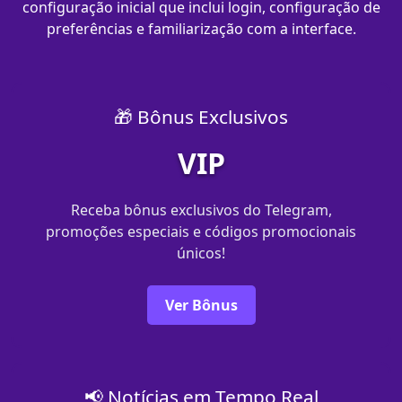
configuração inicial que inclui login, configuração de
preferências e familiarização com a interface.
🎁 Bônus Exclusivos
VIP
Receba bônus exclusivos do Telegram,
promoções especiais e códigos promocionais
únicos!
Ver Bônus
📢 Notícias em Tempo Real