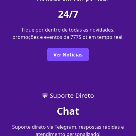
24/7
Fique por dentro de todas as novidades,
promoções e eventos da 777Slot em tempo real!
Ver Notícias
💬 Suporte Direto
Chat
Suporte direto via Telegram, respostas rápidas e
atendimento personalizado!