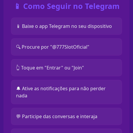
📱 Como Seguir no Telegram
📱 Baixe o app Telegram no seu dispositivo
🔍 Procure por "@777SlotOficial"
👆 Toque em "Entrar" ou "Join"
🔔 Ative as notificações para não perder
nada
💬 Participe das conversas e interaja