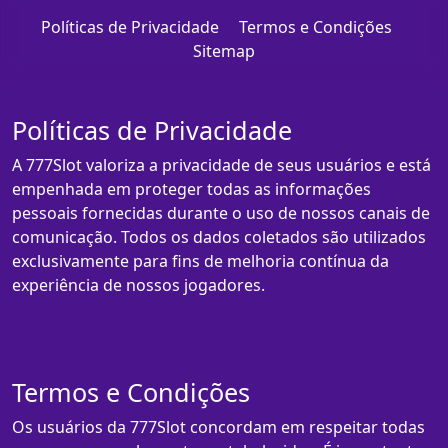
Políticas de Privacidade
Termos e Condições
Sitemap
Políticas de Privacidade
A 777Slot valoriza a privacidade de seus usuários e está
empenhada em proteger todas as informações
pessoais fornecidas durante o uso de nossos canais de
comunicação. Todos os dados coletados são utilizados
exclusivamente para fins de melhoria contínua da
experiência de nossos jogadores.
Termos e Condições
Os usuários da 777Slot concordam em respeitar todas