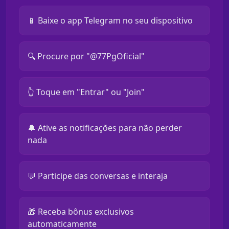
📱 Baixe o app Telegram no seu dispositivo
🔍 Procure por "@77PgOficial"
👆 Toque em "Entrar" ou "Join"
🔔 Ative as notificações para não perder
nada
💬 Participe das conversas e interaja
🎁 Receba bônus exclusivos
automaticamente