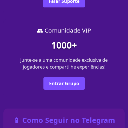
Falar Suporte
👥 Comunidade VIP
1000+
Junte-se a uma comunidade exclusiva de
jogadores e compartilhe experiências!
Entrar Grupo
📱 Como Seguir no Telegram