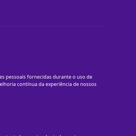
es pessoais fornecidas durante o uso de
elhoria contínua da experiência de nossos