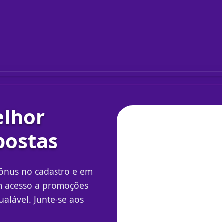
elhor
postas
ônus no cadastro e em
m acesso a promoções
ualável. Junte-se aos