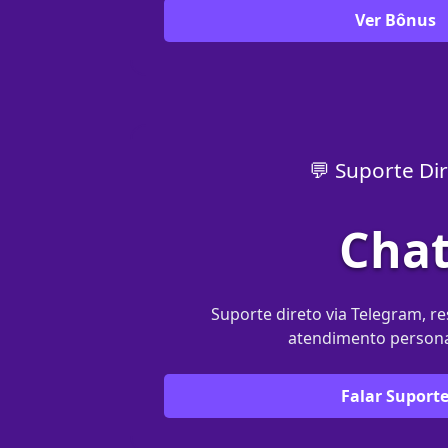
Ver Bônus
💬 Suporte Di
Cha
Suporte direto via Telegram, r
atendimento persona
Falar Suport