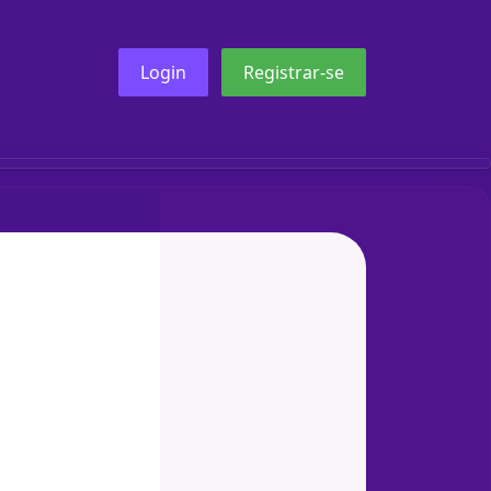
Login
Registrar-se