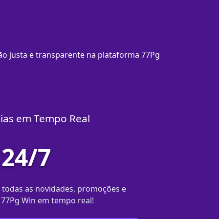
o justa e transparente na plataforma 77Pg
cias em Tempo Real
24/7
e todas as novidades, promoções e
 77Pg Win em tempo real!