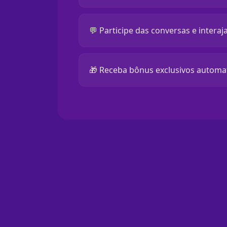
💬 Participe das conversas e interaj
🎁 Receba bônus exclusivos autom