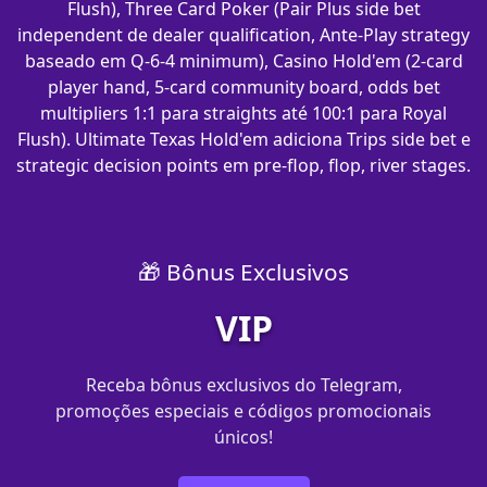
Flush), Three Card Poker (Pair Plus side bet
independent de dealer qualification, Ante-Play strategy
baseado em Q-6-4 minimum), Casino Hold'em (2-card
player hand, 5-card community board, odds bet
multipliers 1:1 para straights até 100:1 para Royal
Flush). Ultimate Texas Hold'em adiciona Trips side bet e
strategic decision points em pre-flop, flop, river stages.
🎁 Bônus Exclusivos
VIP
Receba bônus exclusivos do Telegram,
promoções especiais e códigos promocionais
únicos!