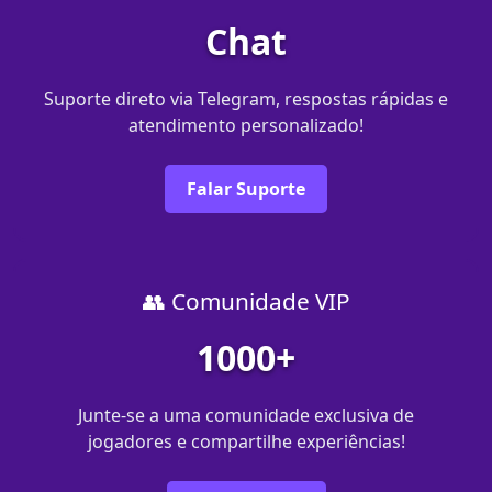
Chat
Suporte direto via Telegram, respostas rápidas e
atendimento personalizado!
Falar Suporte
👥 Comunidade VIP
1000+
Junte-se a uma comunidade exclusiva de
jogadores e compartilhe experiências!