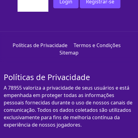
Login
Registrar-se
Políticas de Privacidade
Termos e Condições
Sitemap
Políticas de Privacidade
A 78955 valoriza a privacidade de seus usuários e está
empenhada em proteger todas as informações
pessoais fornecidas durante o uso de nossos canais de
comunicação. Todos os dados coletados são utilizados
exclusivamente para fins de melhoria contínua da
experiência de nossos jogadores.