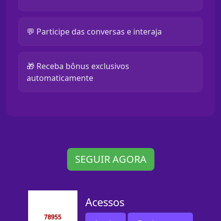
💬 Participe das conversas e interaja
🎁 Receba bônus exclusivos
automaticamente
SEGUIR AGORA
Acessos