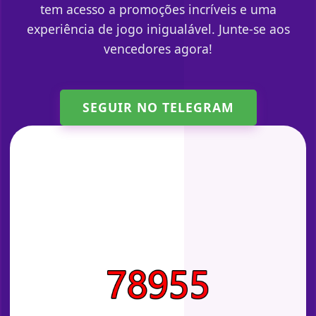
tem acesso a promoções incríveis e uma
experiência de jogo inigualável. Junte-se aos
vencedores agora!
SEGUIR NO TELEGRAM