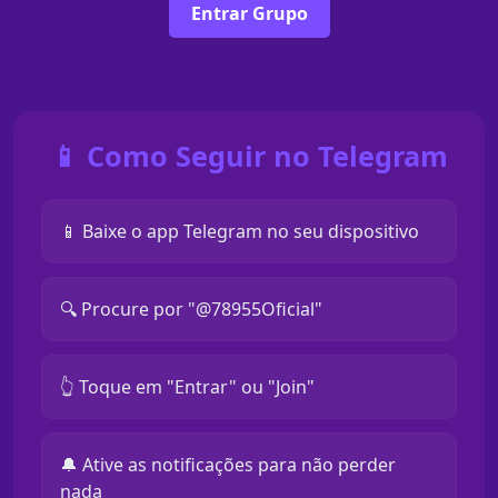
Entrar Grupo
📱 Como Seguir no Telegram
📱 Baixe o app Telegram no seu dispositivo
🔍 Procure por "@78955Oficial"
👆 Toque em "Entrar" ou "Join"
🔔 Ative as notificações para não perder
nada