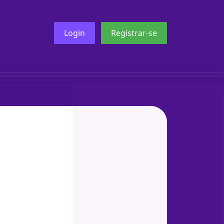
Login
Registrar-se