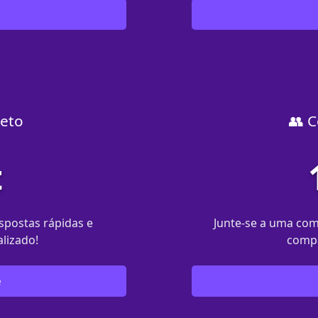
reto
👥 
t
espostas rápidas e
Junte-se a uma com
lizado!
compa
e