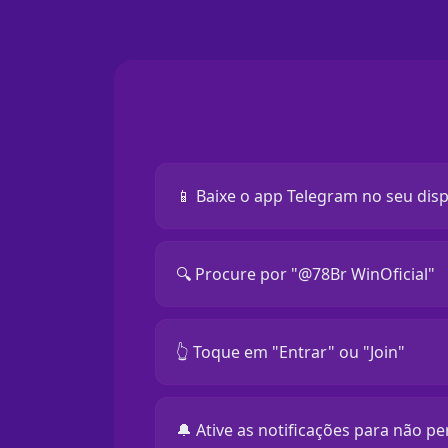
📱 Baixe o app Telegram no seu disp
🔍 Procure por "@78Br WinOficial"
👆 Toque em "Entrar" ou "Join"
🔔 Ative as notificações para não p