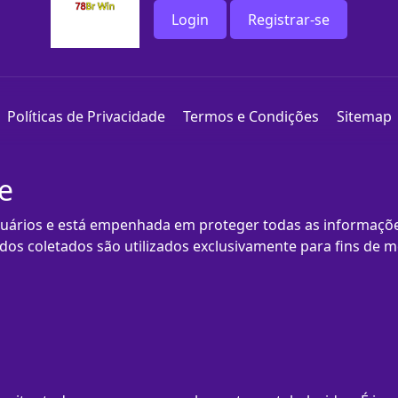
Login
Registrar-se
Políticas de Privacidade
Termos e Condições
Sitemap
de
usuários e está empenhada em proteger todas as informaçõ
os coletados são utilizados exclusivamente para fins de m