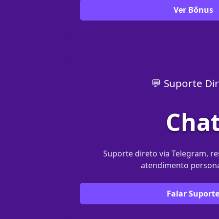
Ver Bônus
💬 Suporte Di
Cha
Suporte direto via Telegram, r
atendimento persona
Falar Suport