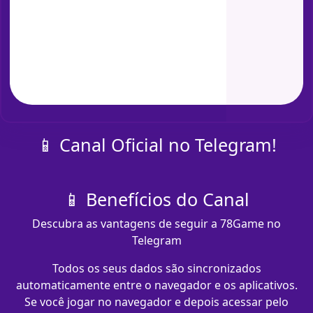
📱 Canal Oficial no Telegram!
📱 Benefícios do Canal
Descubra as vantagens de seguir a 78Game no
Telegram
Todos os seus dados são sincronizados
automaticamente entre o navegador e os aplicativos.
Se você jogar no navegador e depois acessar pelo