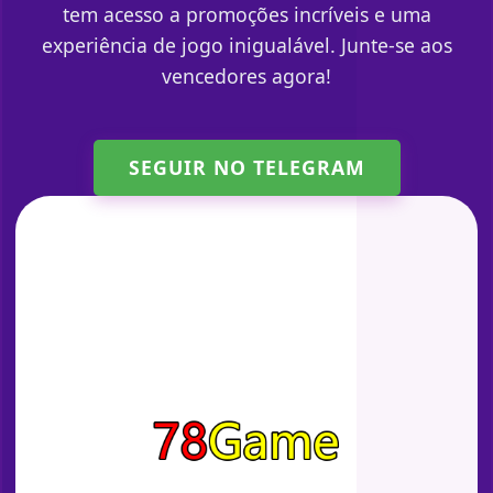
tem acesso a promoções incríveis e uma
experiência de jogo inigualável. Junte-se aos
vencedores agora!
SEGUIR NO TELEGRAM