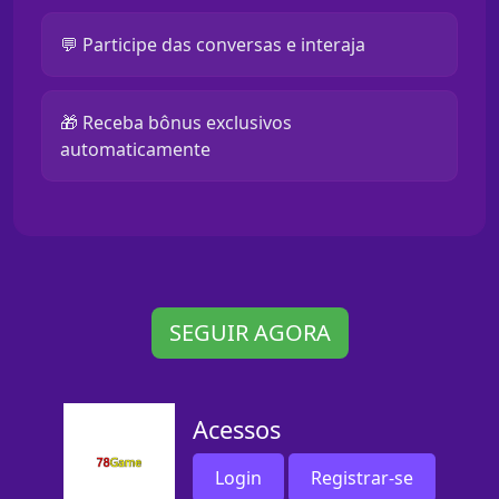
💬 Participe das conversas e interaja
🎁 Receba bônus exclusivos
automaticamente
SEGUIR AGORA
Acessos
Login
Registrar-se