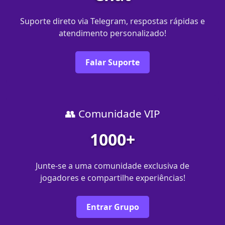
Suporte direto via Telegram, respostas rápidas e
atendimento personalizado!
Falar Suporte
👥 Comunidade VIP
1000+
Junte-se a uma comunidade exclusiva de
jogadores e compartilhe experiências!
Entrar Grupo