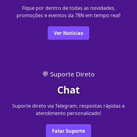
Fique por dentro de todas as novidades,
promoções e eventos da 78N em tempo real!
Ver Notícias
💬 Suporte Direto
Chat
Suporte direto via Telegram, respostas rápidas e
atendimento personalizado!
Falar Suporte