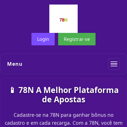
Login
Registrar-se
Menu
📱 78N A Melhor Plataforma
de Apostas
Cadastre-se na 78N para ganhar bônus no
cadastro e em cada recarga. Com a 78N, você tem