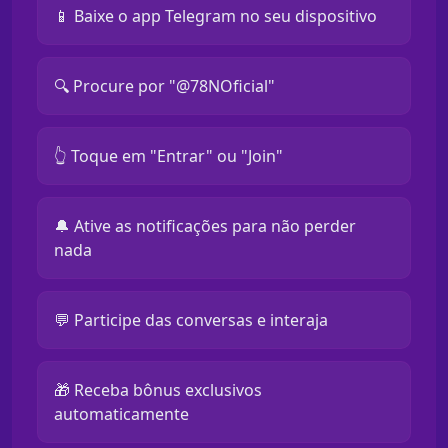
📱 Baixe o app Telegram no seu dispositivo
🔍 Procure por "@78NOficial"
👆 Toque em "Entrar" ou "Join"
🔔 Ative as notificações para não perder
nada
💬 Participe das conversas e interaja
🎁 Receba bônus exclusivos
automaticamente