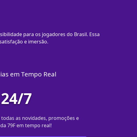
ibilidade para os jogadores do Brasil. Essa
satisfação e imersão.
cias em Tempo Real
24/7
e todas as novidades, promoções e
 da 79F em tempo real!