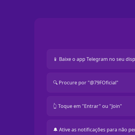
📱 Baixe o app Telegram no seu disp
🔍 Procure por "@79FOficial"
👆 Toque em "Entrar" ou "Join"
🔔 Ative as notificações para não p