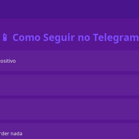
📱 Como Seguir no Telegram
ositivo
erder nada