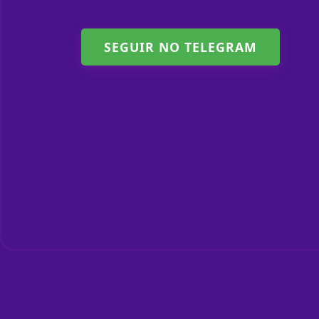
SEGUIR NO TELEGRAM