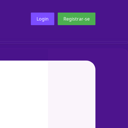
Login
Registrar-se