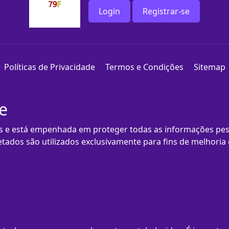
Login
Registrar-se
Políticas de Privacidade
Termos e Condições
Sitemap
de
ios e está empenhada em proteger todas as informações pe
tados são utilizados exclusivamente para fins de melhoria