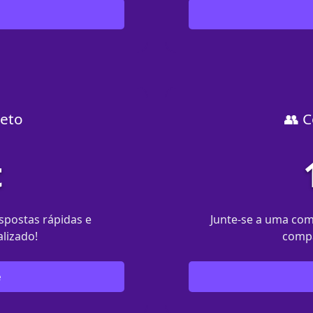
reto
👥 
t
espostas rápidas e
Junte-se a uma com
lizado!
compa
e