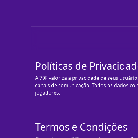
Políticas de Privacida
A 79F valoriza a privacidade de seus usuár
canais de comunicação. Todos os dados cole
jogadores.
Termos e Condições