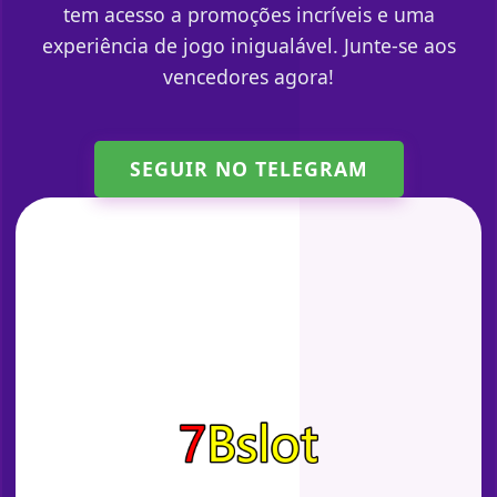
tem acesso a promoções incríveis e uma
experiência de jogo inigualável. Junte-se aos
vencedores agora!
SEGUIR NO TELEGRAM