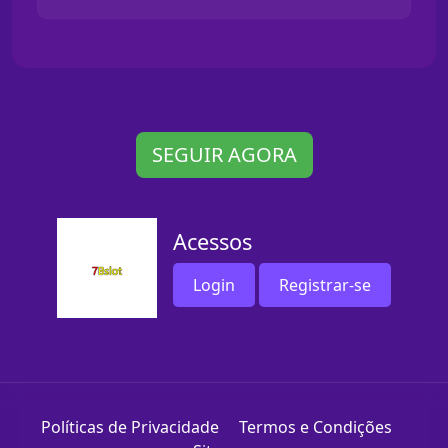
SEGUIR AGORA
Acessos
Login
Registrar-se
Políticas de Privacidade
Termos e Condições