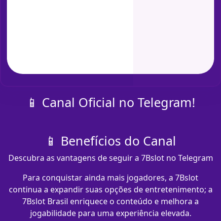
📱 Canal Oficial no Telegram!
📱 Benefícios do Canal
Descubra as vantagens de seguir a 7Bslot no Telegram
Para conquistar ainda mais jogadores, a 7Bslot
continua a expandir suas opções de entretenimento; a
7Bslot Brasil enriquece o conteúdo e melhora a
jogabilidade para uma experiência elevada.