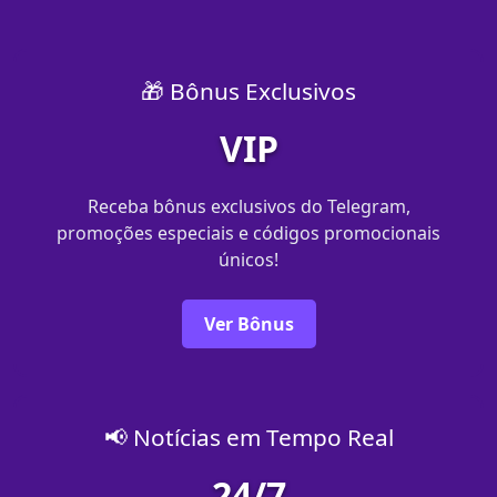
🎁 Bônus Exclusivos
VIP
Receba bônus exclusivos do Telegram,
promoções especiais e códigos promocionais
únicos!
Ver Bônus
📢 Notícias em Tempo Real
24/7