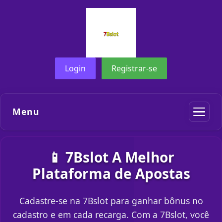
Login
Registrar-se
Menu
📱 7Bslot A Melhor
Plataforma de Apostas
Cadastre-se na 7Bslot para ganhar bônus no
cadastro e em cada recarga. Com a 7Bslot, você