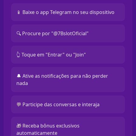
📱 Baixe o app Telegram no seu dispositivo
🔍 Procure por "@7BslotOficial"
👆 Toque em "Entrar" ou "Join"
🔔 Ative as notificações para não perder
nada
💬 Participe das conversas e interaja
🎁 Receba bônus exclusivos
automaticamente