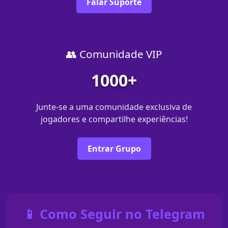
Falar Suporte
👥 Comunidade VIP
1000+
Junte-se a uma comunidade exclusiva de
jogadores e compartilhe experiências!
Entrar Grupo
📱 Como Seguir no Telegram