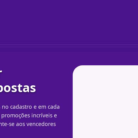
r
postas
 no cadastro e em cada
 promoções incríveis e
unte-se aos vencedores