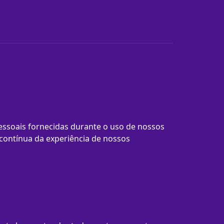
essoais fornecidas durante o uso de nossos
 contínua da experiência de nossos