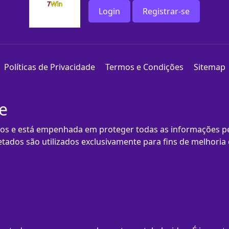
Login
Registrar-se
Políticas de Privacidade
Termos e Condições
Sitemap
de
rios e está empenhada em proteger todas as informações p
tados são utilizados exclusivamente para fins de melhoria