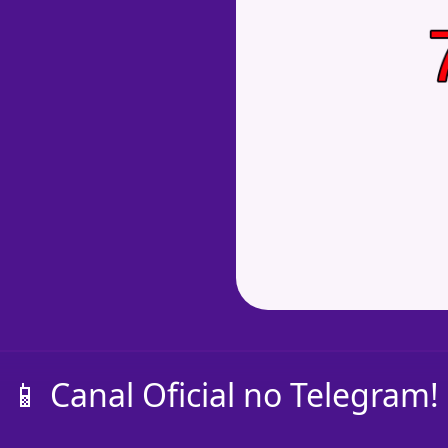
📱 Canal Oficial no Telegram!