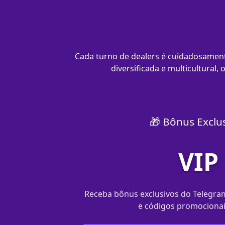
Cada turno de dealers é cuidadosament
diversificada e multicultural
🎁 Bônus Exclu
VIP
Receba bônus exclusivos do Telegra
e códigos promocionai